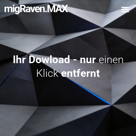
Ihr Dowload - nur
einen
Klick
entfernt