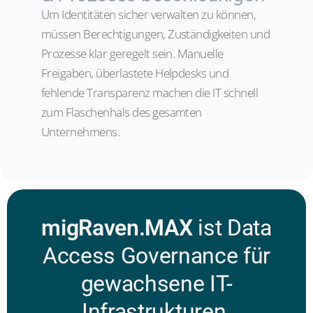
Um Identitäten sicher verwalten zu können,
müssen Berechtigungen, Zuständigkeiten und
Prozesse klar geregelt sein. Manuelle
Freigaben, überlastete Helpdesks und
fehlende Transparenz machen die IT schnell
zum Flaschenhals des gesamten
Unternehmens.
migRaven.MAX
ist Data
Access Governance für
gewachsene IT-
Infrastrukturen.