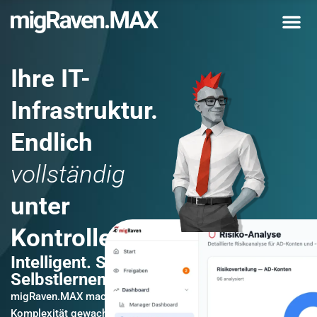
Ihre IT-
Infrastruktur.
Endlich
vollständig
unter
Kontrolle.
Intelligent. Sicher.
Selbstlernend.
migRaven.MAX macht aus der
Komplexität gewachsener IT-