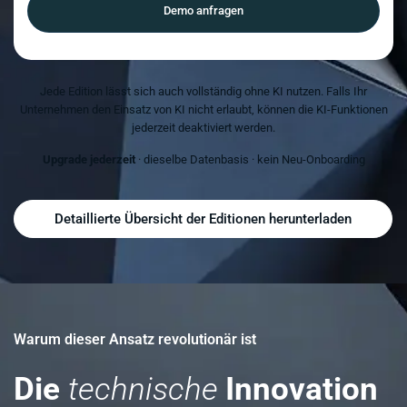
Demo anfragen
Jede Edition lässt sich auch vollständig ohne KI nutzen. Falls Ihr
Unternehmen den Einsatz von KI nicht erlaubt, können die KI-Funktionen
jederzeit deaktiviert werden.
Upgrade jederzeit
· dieselbe Datenbasis · kein Neu-Onboarding
Detaillierte Übersicht der Editionen herunterladen
Warum dieser Ansatz revolutionär ist
Die
technische
Innovation