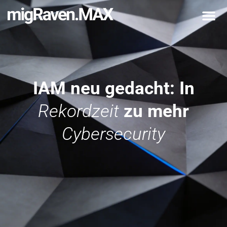
IAM neu gedacht: In
Rekordzeit
zu mehr
Cybersecurity