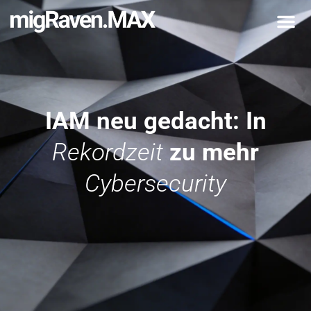
IAM neu gedacht: In
Rekordzeit
zu mehr
Cybersecurity